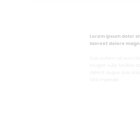
Lorem ipsum dolor si
laoreet dolore magna
Duis autem vel eum iriu
feugiat nulla facilisis
delenit augue duis dolo
nihil imperdie.