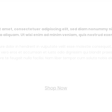
t amet, consectetuer adipiscing elit, sed diam nonummy n
 aliquam. Ut wisi enim ad minim veniam, quis nostrud exerc
re dolor in hendrerit in vulputate velit esse molestie consequat, 
 at vero eros et accumsan et iusto odio dignissim qui blandit prae
re te feugait nulla facilisi. Nam liber tempor cum soluta nobis 
Shop Now