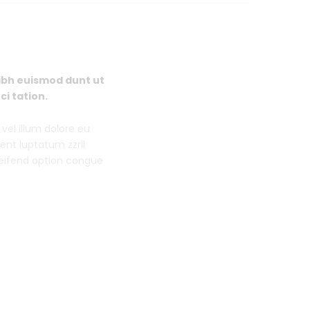
ibh euismod dunt ut
i tation.
vel illum dolore eu
sent luptatum zzril
eleifend option congue