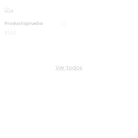
$10,00.
$8,00.
Productoprueba
$
1,00
Ver todos