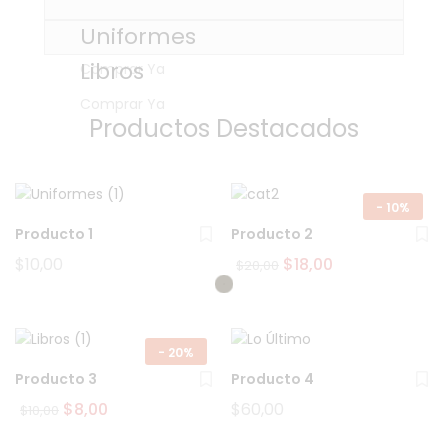
Uniformes
Libros
Comprar Ya
Comprar Ya
Productos Destacados
-
10%
Producto 1
Producto 2
Original
Current
$
10,00
$
18,00
$
20,00
price
price
was:
is:
$20,00.
$18,00.
-
20%
Producto 3
Producto 4
Original
Current
$
8,00
$
60,00
$
10,00
price
price
was:
is: