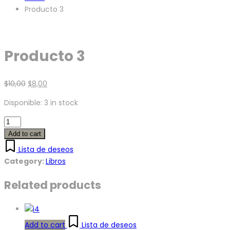
Producto 3
Producto 3
Original
Current
$
10,00
$
8,00
price
price
Disponible:
3 in stock
was:
is:
$10,00.
$8,00.
Producto
3
Add to cart
quantity
Lista de deseos
Category:
Libros
Related products
Add to cart
Lista de deseos